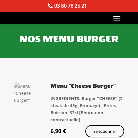
03 80 78 25 21
NOS MENU BURGER
Menu "Cheese Burger"
INGREDIENTS: Burger "CHEESE" (2
steak de 45g, Fromage) , Frites,
Boisson 33cl [Photo non
contractuelle]
6,90
€
Sélectionner