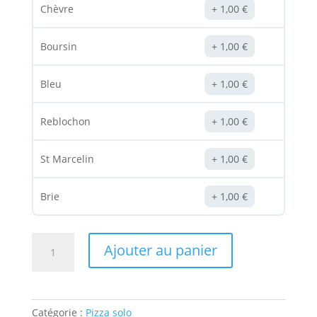
Chèvre
1,00
€
Boursin
1,00
€
Bleu
1,00
€
Reblochon
1,00
€
St Marcelin
1,00
€
Brie
1,00
€
quantité
Ajouter au panier
de
Pizza
"4
Fromages"
Catégorie :
Pizza solo