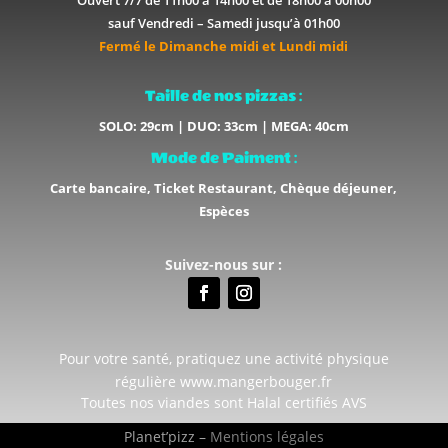
Ouvert 7/7 de 11h00 à 14h00 et de 18h00 à 00h00
sauf Vendredi – Samedi jusqu’à 01h00
Fermé le Dimanche midi et Lundi midi
Taille de nos pizzas :
SOLO: 29cm | DUO: 33cm | MEGA: 40cm
Mode de Paiment :
Carte bancaire, Ticket Restaurant, Chèque déjeuner,
Espèces
Suivez-nous sur :
Pour votre santé, pratiquez une activité physique
régulière www.mangerbouger.fr
Toutes nos viandes sont Halal certifiés AVS
Planet’pizz –
Mentions légales