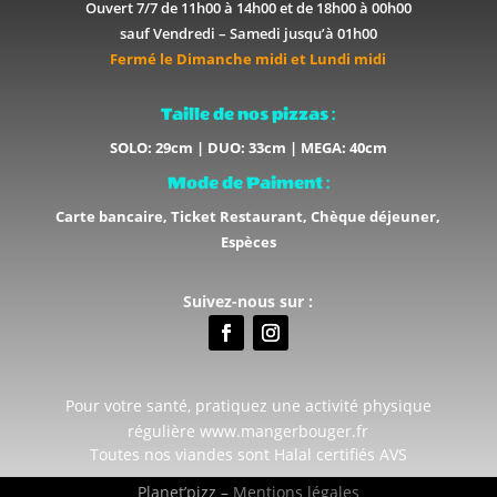
Ouvert 7/7 de 11h00 à 14h00 et de 18h00 à 00h00
sauf Vendredi – Samedi jusqu’à 01h00
Fermé le Dimanche midi et Lundi midi
Taille de nos pizzas :
SOLO: 29cm | DUO: 33cm | MEGA: 40cm
Mode de Paiment :
Carte bancaire, Ticket Restaurant, Chèque déjeuner,
Espèces
Suivez-nous sur :
Pour votre santé, pratiquez une activité physique
régulière www.mangerbouger.fr
Toutes nos viandes sont Halal certifiés AVS
Planet’pizz –
Mentions légales