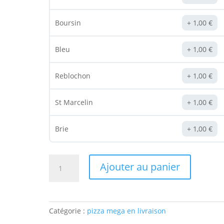
Boursin
1,00
€
Bleu
1,00
€
Reblochon
1,00
€
St Marcelin
1,00
€
Brie
1,00
€
quantité
Ajouter au panier
de
Pizza
Méga
"LA
Catégorie :
pizza mega en livraison
KEBAB"