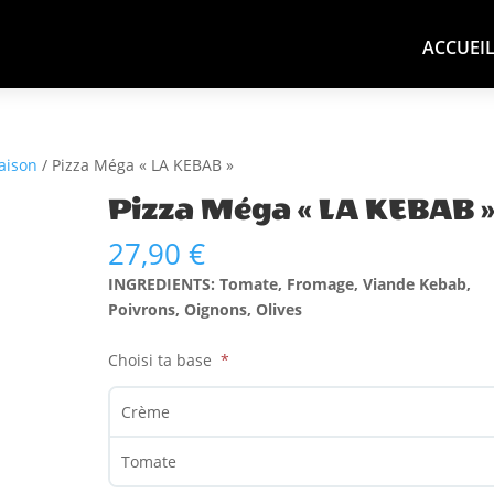
ACCUEI
raison
/ Pizza Méga « LA KEBAB »
Pizza Méga « LA KEBAB 
27,90
€
INGREDIENTS: Tomate, Fromage, Viande Kebab,
Poivrons, Oignons, Olives
Choisi ta base
Crème
Tomate