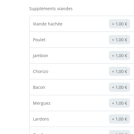
Suppléments viandes
Viande hachée
1,00
€
Poulet
1,00
€
Jambon
1,00
€
Chorizo
1,00
€
Bacon
1,00
€
Merguez
1,00
€
Lardons
1,00
€