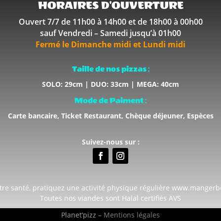
HORAIRES D'OUVERTURE
Ouvert 7/7 de 11h00 à 14h00 et de 18h00 à 00h00
sauf Vendredi – Samedi jusqu’à 01h00
Fermé le Dimanche midi et Lundi midi
Taille de nos pizzas :
SOLO: 29cm | DUO: 33cm | MEGA: 40cm
Mode de Paiment :
Carte bancaire, Ticket Restaurant, Chèque déjeuner, Espèces
Suivez-nous sur :
tre santé, pratiquez une activité physique régulière www.mangerb
Toutes nos viandes sont Halal certifiés AVS
Planet’pizz –
Mentions légales