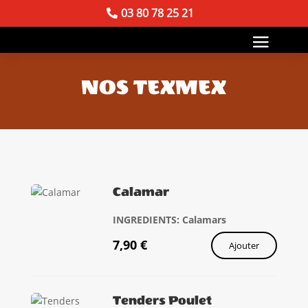
03 80 78 25 21
NOS TEXMEX
Calamar
INGREDIENTS: Calamars
7,90
€
Ajouter
Tenders Poulet