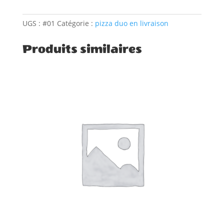
Duo
"2
UGS :
#01
Catégorie :
pizza duo en livraison
SAUMONS"
Produits similaires