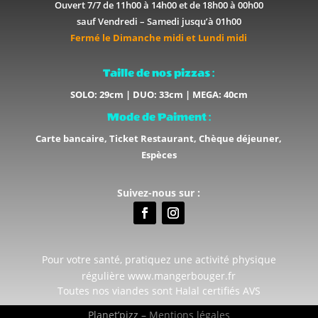
Ouvert 7/7 de 11h00 à 14h00 et de 18h00 à 00h00
sauf Vendredi – Samedi jusqu’à 01h00
Fermé le Dimanche midi et Lundi midi
Taille de nos pizzas :
SOLO: 29cm | DUO: 33cm | MEGA: 40cm
Mode de Paiment :
Carte bancaire, Ticket Restaurant, Chèque déjeuner,
Espèces
Suivez-nous sur :
Pour votre santé, pratiquez une activité physique
régulière www.mangerbouger.fr
Toutes nos viandes sont Halal certifiés AVS
Planet’pizz –
Mentions légales