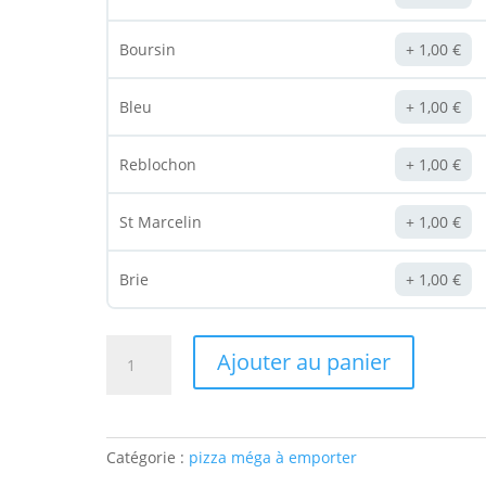
Boursin
1,00
€
Bleu
1,00
€
Reblochon
1,00
€
St Marcelin
1,00
€
Brie
1,00
€
quantité
Ajouter au panier
de
Pizza
Méga
"Blanche"
Catégorie :
pizza méga à emporter