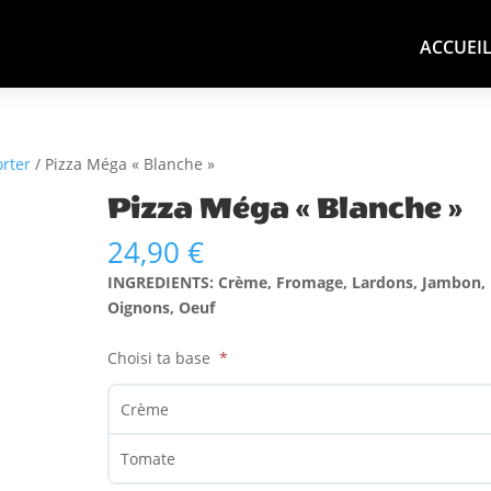
ACCUEI
rter
/ Pizza Méga « Blanche »
Pizza Méga « Blanche »
24,90
€
INGREDIENTS: Crème, Fromage, Lardons, Jambon,
Oignons, Oeuf
Choisi ta base
Crème
Tomate