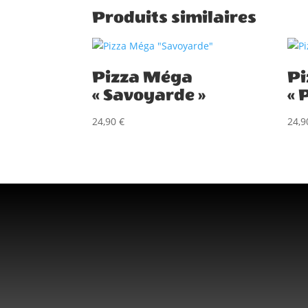
Produits similaires
Pizza Méga
Pi
« Savoyarde »
« 
24,90
€
24,