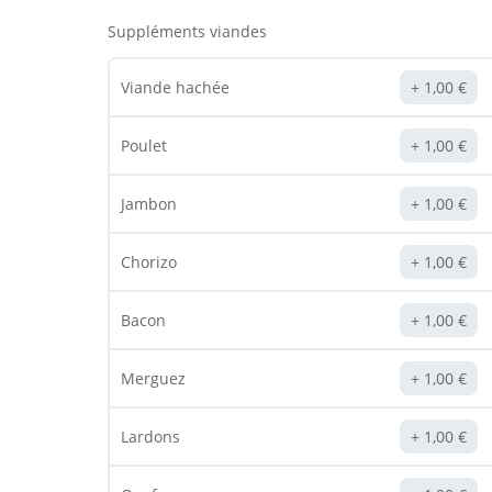
Suppléments viandes
Viande hachée
1,00
€
Poulet
1,00
€
Jambon
1,00
€
Chorizo
1,00
€
Bacon
1,00
€
Merguez
1,00
€
Lardons
1,00
€