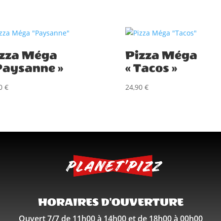
zza Méga
Pizza Méga
Paysanne »
« Tacos »
90
€
24,90
€
HORAIRES D'OUVERTURE
Ouvert 7/7 de 11h00 à 14h00 et de 18h00 à 00h00